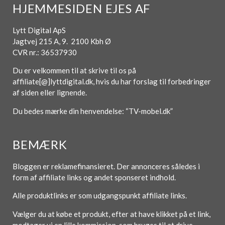
HJEMMESIDEN EJES AF
Lytt Digital ApS
Jagtvej 215 A, 9. 2100 Kbh Ø
CVR nr.: 36537930
Du er velkommen til at skrive til os på
affiliate[@]lyttdigital.dk, hvis du har forslag til forbedringer
af siden eller lignende.
Du bedes mærke din henvendelse: “TV-mobel.dk”
BEMÆRK
Bloggen er reklamefinansieret. Der annonceres således i
form af affiliate links og andet sponseret indhold.
Alle produktlinks er som udgangspunkt affiliate links.
Vælger du at købe et produkt, efter at have klikket på et link,
modtager vi en lille kommission, som bruges til at drive