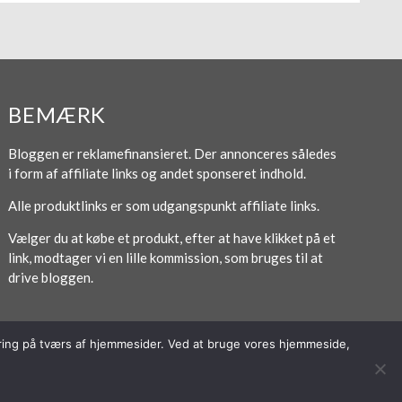
BEMÆRK
Bloggen er reklamefinansieret. Der annonceres således
i form af affiliate links og andet sponseret indhold.
Alle produktlinks er som udgangspunkt affiliate links.
Vælger du at købe et produkt, efter at have klikket på et
link, modtager vi en lille kommission, som bruges til at
drive bloggen.
poring på tværs af hjemmesider. Ved at bruge vores hjemmeside,
Forside
Om / Kontakt
Betingelser