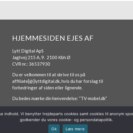
HJEMMESIDEN EJES AF
Lytt Digital ApS
Jagtvej 215 A, 9. 2100 Kbh Ø
CVR nr.: 36537930
Du er velkommen til at skrive til os på
affiliate[@]lyttdigital.dk, hvis du har forslag til
forbedringer af siden eller lignende.
Du bedes mærke din henvendelse: “TV-mobel.dk”
sse indhold. Vi benytter trejdeparts cookies samt cookies til anonym s
godkender du vores cookie- og persondatapolitik.
Ok
Læs mere