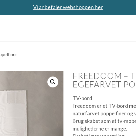
Vi anbefaler webshoppen her
ppelfiner
FREEDOOM – T
EGEFARVET PO
TV-bord
Freedoom er et TV-bord med 
naturfarvet poppelfiner og
Brug skabet som et tv-møbel
mulighederne er mange.