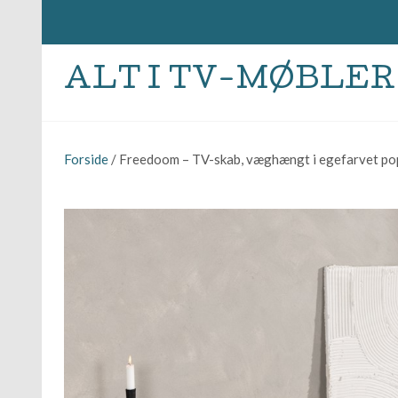
ALT I TV-MØBLER
Forside
/ Freedoom – TV-skab, væghængt i egefarvet po