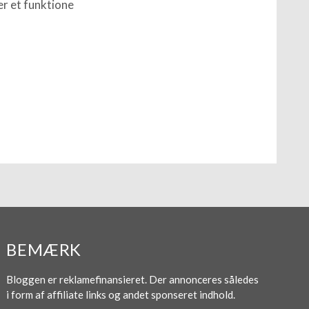
er et funktione
BEMÆRK
Bloggen er reklamefinansieret. Der annonceres således
i form af affiliate links og andet sponseret indhold.