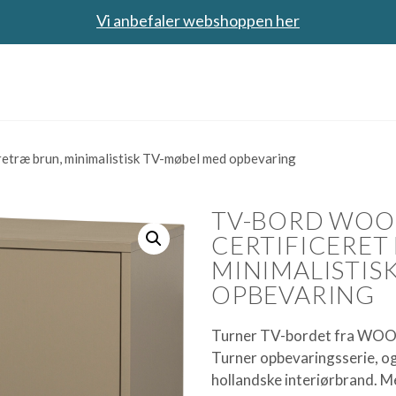
Vi anbefaler webshoppen her
etræ brun, minimalistisk TV-møbel med opbevaring
TV-BORD WOOO
CERTIFICERET
MINIMALISTIS
OPBEVARING
Turner TV-bordet fra WOOO
Turner opbevaringsserie, og
hollandske interiørbrand. 